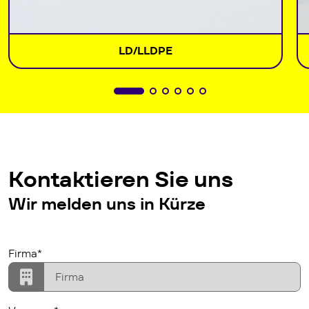
LD/LLDPE
Kontaktieren Sie uns
Wir melden uns in Kürze
Lead Assignation
company
Firma*