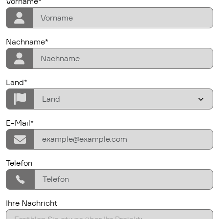
firstname
Vorname*
lastname
Nachname*
Country/Region
Land*
E-Mail*
E-Mail*
phone
Telefon
Ihre Nachricht
Ihre Nachricht