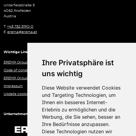
Unterfeldstraße 3
4052 Ansfelden
Austria
T:
+43 732 3190 0
E:
erema@erema.at
Wichtige Links & Funktionen
Ihre Privatsphäre ist
EREMA Group Data Protection Statement
Code of conduct
uns wichtig
EREMA Group Communication Centre
Impressum
Diese Website verwendet Cookies
Update cookies preferences
und Targeting Technologien, um
Ihnen ein besseres Internet-
Erlebnis zu ermöglichen und die
Unternehmen der EREMA Gruppe
Werbung, die Sie sehen, besser an
Ihre Bedürfnisse anzupassen.
Diese Technologien nutzen wir