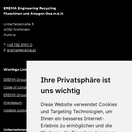
EREMA Engineering Recycling
Maschinen und Anlagen Ges.m.b.H.
Unterfeldstraße 3
4052 Ansfelden
Austria
T:
+43 732 3190 0
E:
erema@erema.at
Wichtige Links & Funktionen
Ihre Privatsphäre ist
EREMA Group Data Protection Statement
Code of conduct
uns wichtig
EREMA Group Communication Centre
Impressum
Diese Website verwendet Cookies
Update cookies preferences
und Targeting Technologien, um
Ihnen ein besseres Internet-
Erlebnis zu ermöglichen und die
Unternehmen der EREMA Gruppe