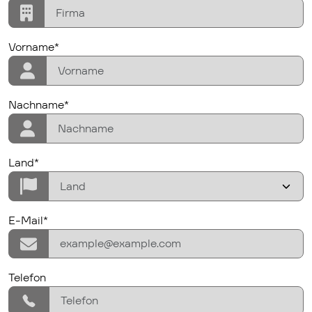
firstname
Vorname*
lastname
Nachname*
Country/Region
Land*
E-Mail*
E-Mail*
phone
Telefon