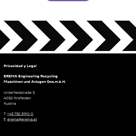
Privacidad y Legal
EREMA Engineering Recycling
Maschinen und Anlagen Ges.m.b.H.
Unterfeldstraße 3
4052 Ansfelden
Austria
T:
+43 732 3190 0
E:
erema@erema.at