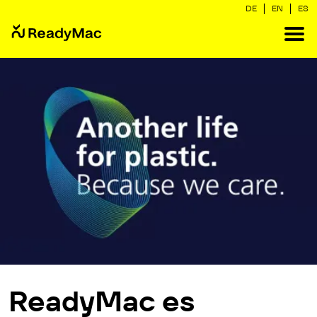
|
|
DE
EN
ES
ReadyMac es