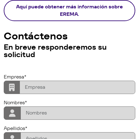
Aquí puede obtener más información sobre
EREMA.
Contáctenos
En breve responderemos su
solicitud
Lead Assignation
company
Empresa*
firstname
Nombres*
lastname
Apellidos*