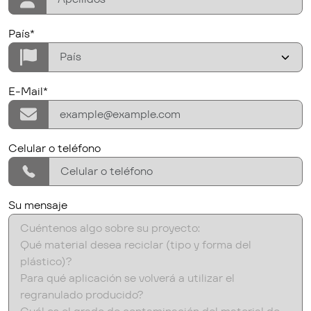
Country/Region
País*
E-Mail*
E-Mail*
phone
Celular o teléfono
Su mensaje
Su mensaje